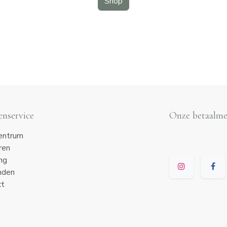
Shop
enservice
Onze betaalm
entrum
ren
ng
nden
ct