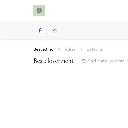
Overslaan naar inhoud
Thuis
Winkel
Nieuws
Eveneme
Bestelling
Adres
Betaling
Besteloverzicht
Snel opnieuw bestell