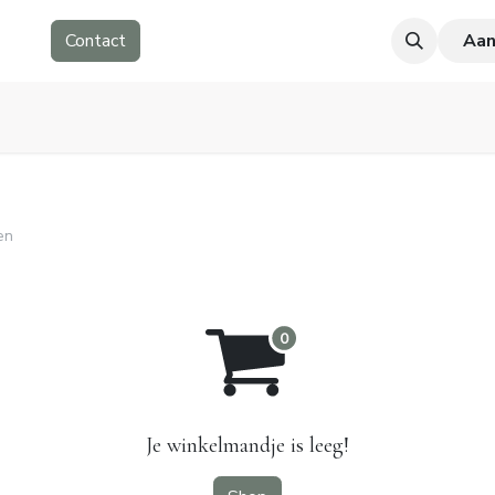
nten
Contact
Aa
en
Je winkelmandje is leeg!