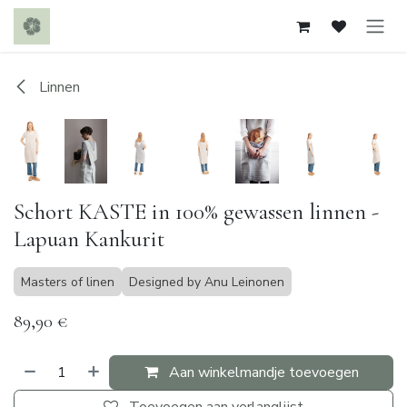
Overslaan naar inhoud
Linnen
Schort KASTE in 100% gewassen linnen -
Lapuan Kankurit
Masters of linen
Designed by Anu Leinonen
89,90
€
Aan winkelmandje toevoegen
Toevoegen aan verlanglijst