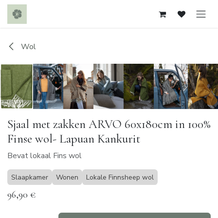
Overslaan naar inhoud
Wol
Sjaal met zakken ARVO 60x180cm in 100%
Finse wol- Lapuan Kankurit
Bevat lokaal Fins wol
Slaapkamer
Wonen
Lokale Finnsheep wol
96,90
€