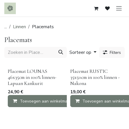
Overslaan naar inhoud
...
Linnen
Placemats
Placemats
Sorteer op
Filters
Placemat LOUNAS
Placemat RUSTIC
46x35cm in 100% linnen-
35x50cm in 100% linnen -
Lapuan Kankurit
Nakona
24,90
€
19,00
€
Toevoegen aan winkelmandje
Toevoegen aan winkelm
Vergelijken