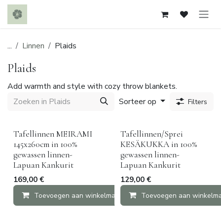
Overslaan naar inhoud
...
Linnen
Plaids
Plaids
Add warmth and style with cozy throw blankets.
Sorteer op
Filters
Tafellinnen MEIRAMI
Tafellinnen/Sprei
145x260cm in 100%
KESÄKUKKA in 100%
gewassen linnen-
gewassen linnen-
Lapuan Kankurit
Lapuan Kankurit
169,00
€
129,00
€
Toevoegen aan winkelmandje
Toevoegen aan winkelm
Vergelijken