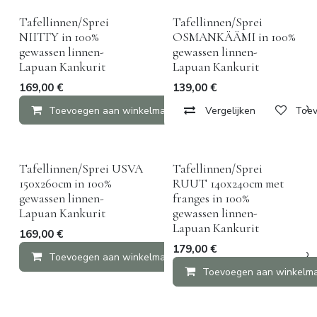
Tafellinnen/Sprei
Tafellinnen/Sprei
NIITTY in 100%
OSMANKÄÄMI in 100%
gewassen linnen-
gewassen linnen-
Lapuan Kankurit
Lapuan Kankurit
169,00
€
139,00
€
Toevoegen aan winkelmandje
Vergelijken
Vergelijken
Toev
Tafellinnen/Sprei USVA
Tafellinnen/Sprei
150x260cm in 100%
RUUT 140x240cm met
gewassen linnen-
franges in 100%
Lapuan Kankurit
gewassen linnen-
Lapuan Kankurit
169,00
€
179,00
€
Toevoegen aan winkelmandje
Vergelijken
Toevoegen aan winkelm