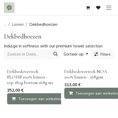
Overslaan naar inhoud
...
Linnen
Dekbedhoezen
Dekbedhoezen
Indulge in softness with our premium towel selection.
Sorteer op
Filters
Dekbedovertrek
Dekbedovertrek NOA
ELOISE 100% linnen -
100% linnen - 168gsm
top 180g bottom 168g m2
313,00
€
352,00
€
Toevoegen aan winkelm
Toevoegen aan winkelmandje
Vergelijken