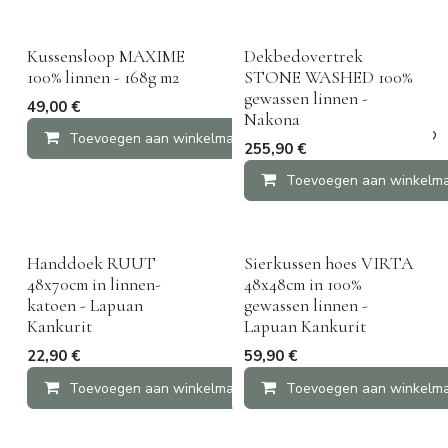
Kussensloop MAXIME
Dekbedovertrek
100% linnen - 168g m2
STONE WASHED 100%
gewassen linnen -
49,00
€
Nakona
Toevoegen aan winkelmandje
Vergelijken
255,90
€
Toevoegen aan winkelm
Handdoek RUUT
Sierkussen hoes VIRTA
48x70cm in linnen-
48x48cm in 100%
katoen - Lapuan
gewassen linnen -
Kankurit
Lapuan Kankurit
22,90
€
59,90
€
Toevoegen aan winkelmandje
Toevoegen aan winkelm
Vergelijken