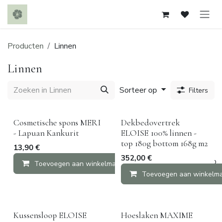
Overslaan naar inhoud
Producten
Linnen
Linnen
Sorteer op
Filters
Cosmetische spons MERI
Dekbedovertrek
- Lapuan Kankurit
ELOISE 100% linnen -
top 180g bottom 168g m2
13,90
€
352,00
€
Toevoegen aan winkelmandje
Vergelijken
Toevoegen aan winkelm
Kussensloop ELOISE
Hoeslaken MAXIME