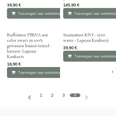
39,90
€
145,90
€
Toevoegen aan winkelmandje
Toevoegen aan winkelm
Vergelijken
Badlinnen TERVA uni
Saunamuts KIVI - zero
color zwart in 100%
waste - Lapuan Kankurit
gewassen linnen-tencel-
39,90
€
katoen- Lapuan
Toevoegen aan winkelm
Kankurit
16,90
€
Toevoegen aan winkelmandje
Vergelijken
1
2
3
4